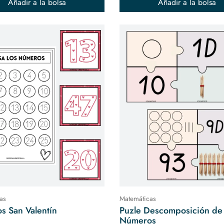
Añadir a la bolsa
Añadir a la bolsa
as
Matemáticas
s San Valentín
Puzle Descomposición de
Números