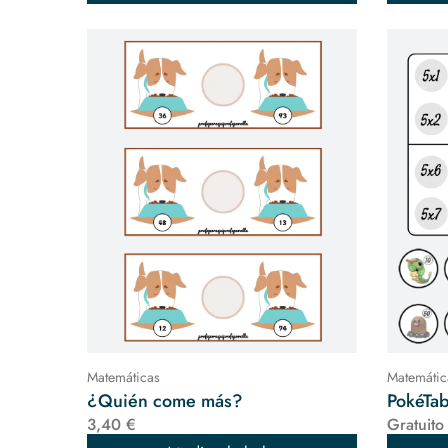
Matemáticas
Matemátic
¿Quién come más?
PokéTab
3,40 €
Gratuito