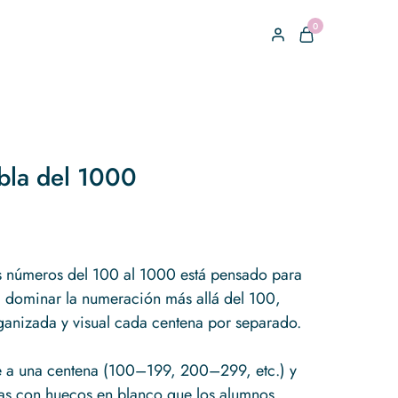
0
bla del 1000
os números del 100 al 1000 está pensado para
a dominar la numeración más allá del 100,
ganizada y visual cada centena por separado.
 a una centena (100–199, 200–299, etc.) y
cas con huecos en blanco que los alumnos