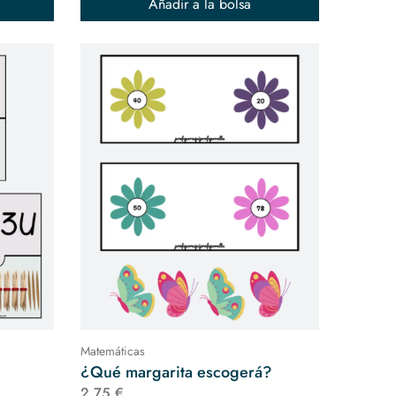
Añadir a la bolsa
Matemáticas
¿Qué margarita escogerá?
2,75 €