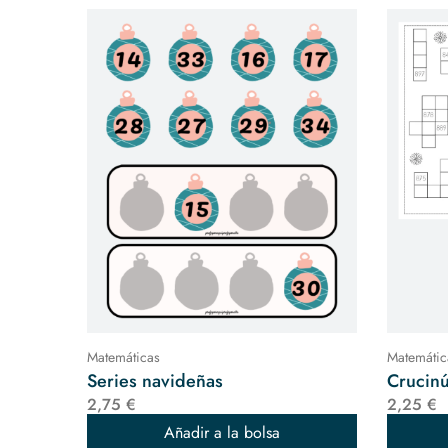
Matemáticas
Matemátic
Series navideñas
Crucin
2,75 €
2,25 €
Añadir a la bolsa