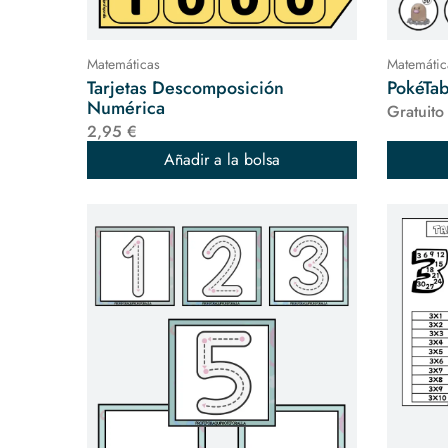
Matemáticas
Matemátic
Tarjetas Descomposición
PokéTab
Numérica
Gratuito
2,95 €
Añadir a la bolsa