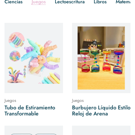
Ciencias
Juegos
Lectoescritura
Libros
Matemáti
Juegos
Juegos
Tubo de Estiramiento
Burbujero Líquido Estilo
Transformable
Reloj de Arena