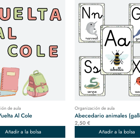
ión de aula
Organización de aula
Vuelta Al Cole
Abecedario animales (gal
2,50 €
Añadir a la bolsa
Añadir a la bolsa